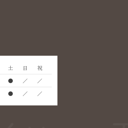
土
日
祝
●
／
／
●
／
／