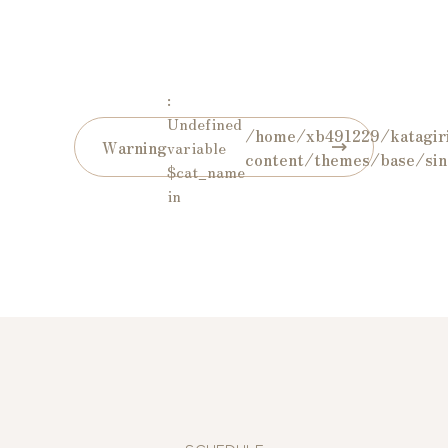
:
Undefined
/home/xb491229/katagiri
Warning
variable
content/themes/base/sin
$cat_name
in