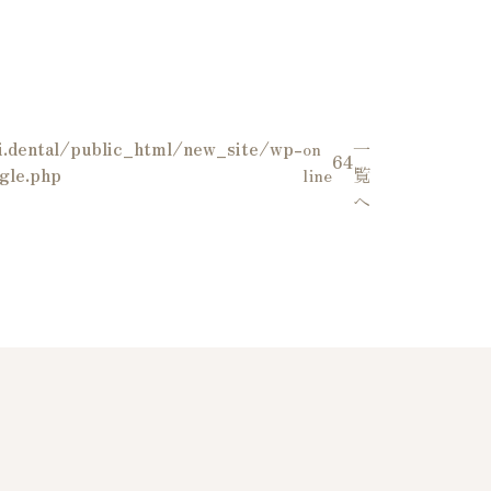
.dental/public_html/new_site/wp-
on
一
64
gle.php
line
覧
へ