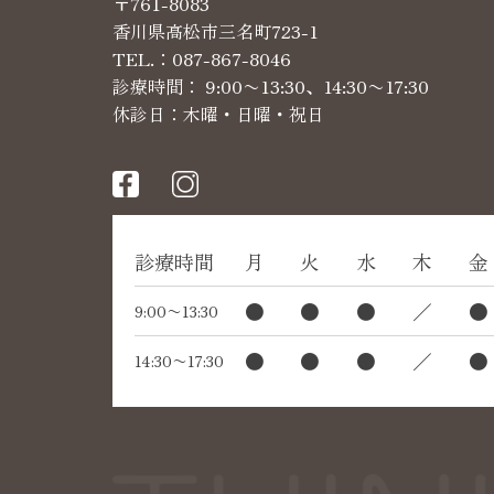
〒761-8083
香川県高松市三名町723-1
TEL.：
087-867-8046
診療時間： 9:00〜13:30、14:30〜17:30
休診日：木曜・日曜・祝日
診療時間
月
火
水
木
金
●
●
●
／
●
9:00〜13:30
●
●
●
／
●
14:30〜17:30