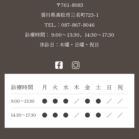
〒761-8083
香川県高松市三名町723-1
TEL.：
087-867-8046
診療時間： 9:00〜13:30、14:30〜17:30
休診日：木曜・日曜・祝日
診療時間
月
火
水
木
金
土
日
祝
●
●
●
／
●
●
／
／
9:00〜13:30
●
●
●
／
●
●
／
／
14:30〜17:30