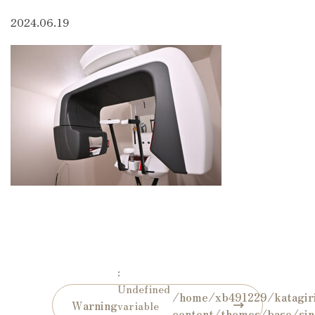
2024.06.19
:
Undefined
/home/xb491229/katagiri
Warning
variable
content/themes/base/sin