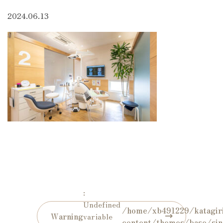
2024.06.13
:
Undefined
/home/xb491229/katagiri
Warning
variable
content/themes/base/sin