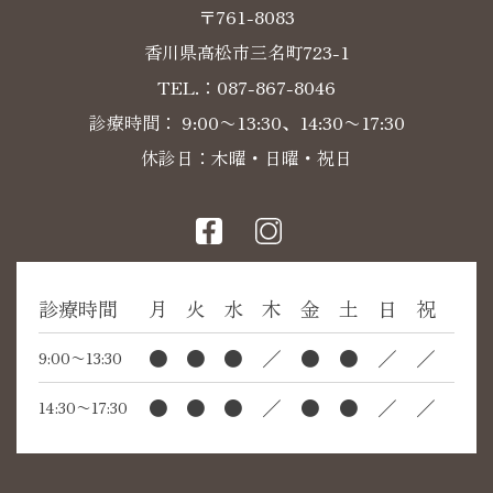
〒761-8083
香川県高松市三名町723-1
TEL.：
087-867-8046
診療時間： 9:00〜13:30、14:30〜17:30
休診日：木曜・日曜・祝日
診療時間
月
火
水
木
金
土
日
祝
●
●
●
／
●
●
／
／
9:00〜13:30
●
●
●
／
●
●
／
／
14:30〜17:30