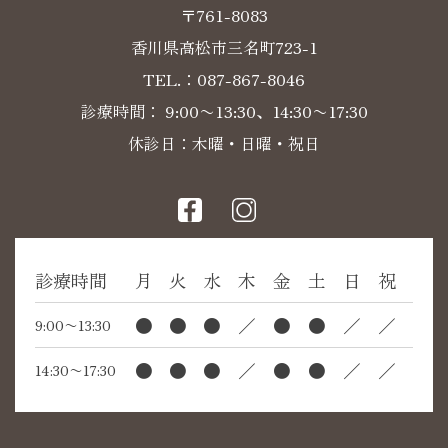
〒761-8083
香川県高松市三名町723-1
TEL.：
087-867-8046
診療時間： 9:00〜13:30、14:30〜17:30
休診日：木曜・日曜・祝日
診療時間
月
火
水
木
金
土
日
祝
●
●
●
／
●
●
／
／
9:00〜13:30
●
●
●
／
●
●
／
／
14:30〜17:30