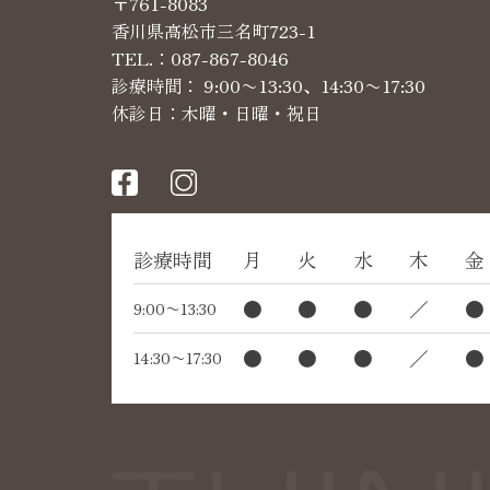
〒761-8083
香川県高松市三名町723-1
TEL.：
087-867-8046
診療時間： 9:00〜13:30、14:30〜17:30
休診日：木曜・日曜・祝日
診療時間
月
火
水
木
金
●
●
●
／
●
9:00〜13:30
●
●
●
／
●
14:30〜17:30