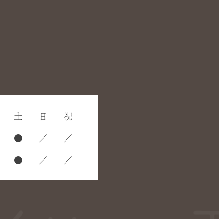
土
日
祝
●
／
／
●
／
／